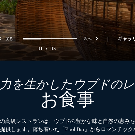
戻る
次へ
0
1
2
|
ギャラ
01
/
03
力を生かしたウブドの
お食事
の高級レストランは、ウブドの豊かな味と自然の恵み
供します。落ち着いた「Pool Bar」からロマンチック