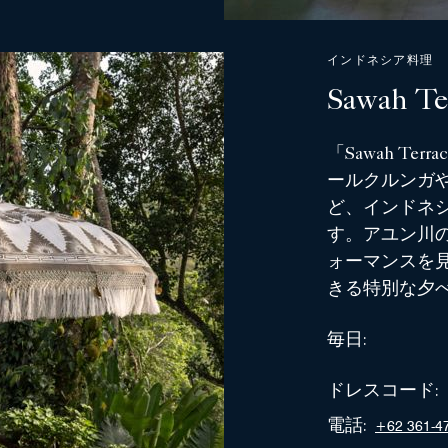
インドネシア料理
Sawah Te
「Sawah T
ールクルンガ
ど、インドネ
す。アユン川
ォーマンスを
きる特別な夕
毎日:
ドレスコード:
電話:
+62 361-4