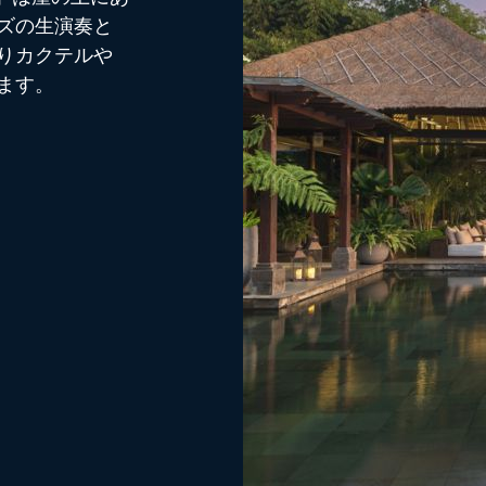
ズの生演奏と
りカクテルや
ます。