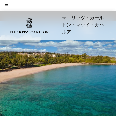
Skip
to
メニューのテキスト
main
ザ・リッツ・カール
content
トン・マウイ・カパ
ルア