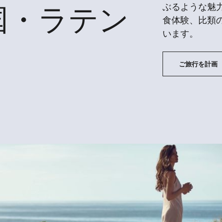
ぶるような魅
国・ラテン
食体験、比類
います。
ご旅行を計画