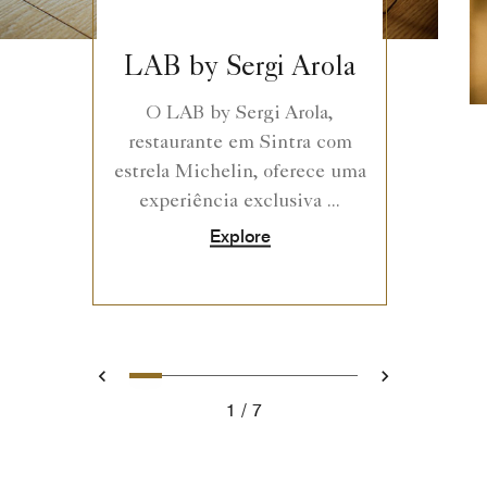
LAB by Sergi Arola
O LAB by Sergi Arola,
restaurante em Sintra com
estrela Michelin, oferece uma
experiência exclusiva ...
Explore
0
1
2
3
4
5
6
Anterior
Avançar
1
7