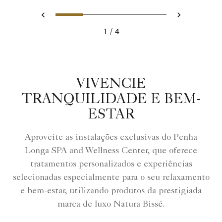
Slide 1 - suite living room wi
Slide 2 - Ritz Carlton H
Slide 3 - Two teen
Slide 4 - Rit
Voltar
Avançar
1
4
suite living room with kid's tent and toys
VIVENCIE
TRANQUILIDADE E BEM-
ESTAR
Aproveite as instalações exclusivas do Penha
Longa SPA and Wellness Center, que oferece
tratamentos personalizados e experiências
selecionadas especialmente para o seu relaxamento
e bem-estar, utilizando produtos da prestigiada
marca de luxo Natura Bissé.