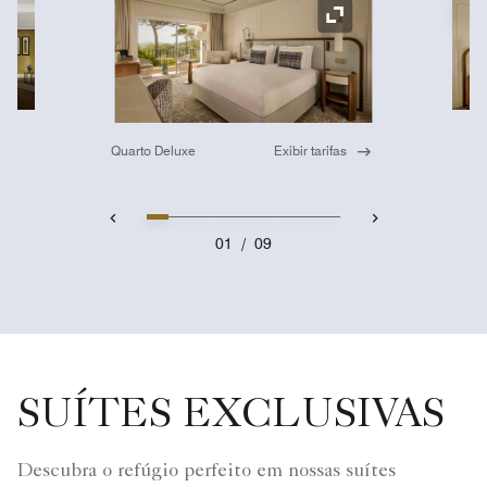
Íc
Ícone de expansão
Quarto Deluxe
Exibir tarifas
01
/
09
SUÍTES EXCLUSIVAS
Descubra o refúgio perfeito em nossas suítes