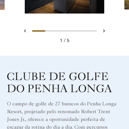
Slide 1 - Chocolate shop exhi
Slide 2 - Chocolate by 
Slide 3 - The Chocol
Slide 4 - Piled c
Slide 5 - Ch
Voltar
Avançar
1
5
Chocolate shop exhibitor
CLUBE DE GOLFE
DO PENHA LONGA
O campo de golfe de 27 buracos do Penha Longa
Resort, projetado pelo renomado Robert Trent
Jones Jr., oferece a oportunidade perfeita de
escapar da rotina do dia a dia. Com percursos